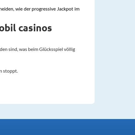
heiden, wie der progressive Jackpot im
obil casinos
den sind, was beim Glücksspiel völlig
n stoppt.