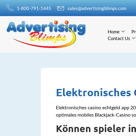
1-800-791-1445
sales@advertisingblimps.com
Home
Pr
Contact Us
Elektronisches
Elektronisches casino echtgeld app 20
optimales mobiles Blackjack-Casino sol
Können spieler in