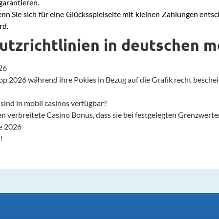
garantieren.
n Sie sich für eine Glücksspielseite mit kleinen Zahlungen entsc
rd.
utzrichtlinien in deutschen m
026
pp 2026 während ihre Pokies in Bezug auf die Grafik recht beschei
ind in mobil casinos verfügbar?
ten verbreitete Casino Bonus, dass sie bei festgelegten Grenzwerte
ne 2026
!