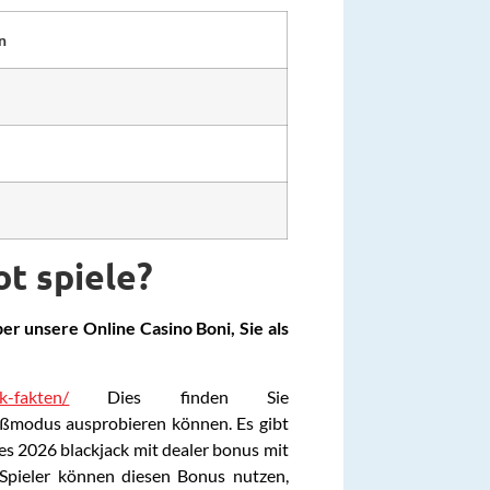
n
ot spiele?
r unsere Online Casino Boni, Sie als
k-fakten/
Dies finden Sie
paßmodus ausprobieren können. Es gibt
 es 2026 blackjack mit dealer bonus mit
 Spieler können diesen Bonus nutzen,