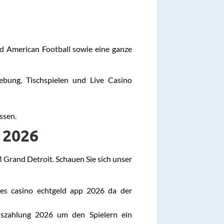
und American Football sowie eine ganze
ebung, Tischspielen und Live Casino
ssen.
 2026
 Grand Detroit. Schauen Sie sich unser
es casino echtgeld app 2026 da der
uszahlung 2026 um den Spielern ein